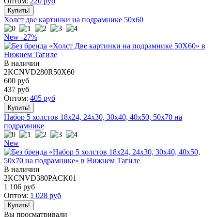
Оптом:
220
руб
Холст две картинки на подрамнике 50x60
New
-27%
В наличии
2KCNVD280R50X60
600 руб
437
руб
Оптом:
405
руб
Набор 5 холстов 18x24, 24x30, 30x40, 40x50, 50x70 на
подрамнике
New
В наличии
2KCNVD380PACK01
1 106
руб
Оптом:
1 028
руб
Вы просматривали