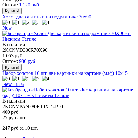
Оптом:
1 120
руб
Холст две картинки на подрамнике 70x90
New
В наличии
2KCNVD380R70X90
1 053
руб
Оптом:
980
руб
Набор холстов 10 шт. две картинки на картоне (мдф) 10x15
New
-38%
В наличии
2KCNVPAN280R10X15-P10
400 руб
25
руб / шт.
247
руб за 10 шт.