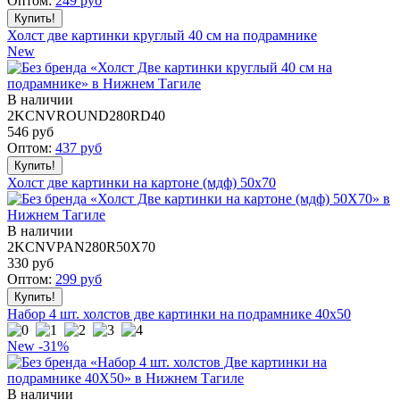
Оптом:
249
руб
Холст две картинки круглый 40 см на подрамнике
New
В наличии
2KCNVROUND280RD40
546
руб
Оптом:
437
руб
Холст две картинки на картоне (мдф) 50x70
В наличии
2KCNVPAN280R50X70
330
руб
Оптом:
299
руб
Набор 4 шт. холстов две картинки на подрамнике 40x50
New
-31%
В наличии