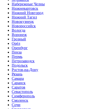
Набережные Челны
Нижневартовск
Нижний Новгород
Нижний Тагил
Новокузнецк
Новороссийск
Вологда
Воронеж
Грозный
Орёл
Оренбург
Пенза
Пермь
Петрозаводск
Подольск
Ростов-на-Дону
Рязань
Самара
Саранск
Саратов
Севастополь
Симферополь
Смоленск
Сочи