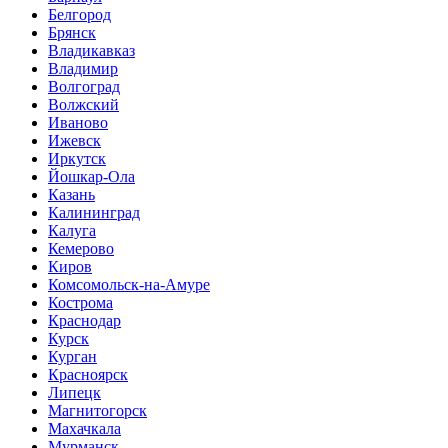
Белгород
Брянск
Владикавказ
Владимир
Волгоград
Волжский
Иваново
Ижевск
Иркутск
Йошкар-Ола
Казань
Калининград
Калуга
Кемерово
Киров
Комсомольск-на-Амуре
Кострома
Краснодар
Курск
Курган
Красноярск
Липецк
Магнитогорск
Махачкала
Мурманск