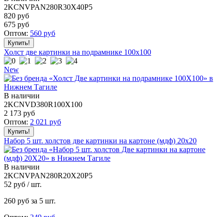
2KCNVPAN280R30X40P5
820 руб
675
руб
Оптом:
560
руб
Холст две картинки на подрамнике 100x100
New
В наличии
2KCNVD380R100X100
2 173
руб
Оптом:
2 021
руб
Набор 5 шт. холстов две картинки на картоне (мдф) 20x20
В наличии
2KCNVPAN280R20X20P5
52
руб / шт.
260
руб за 5 шт.