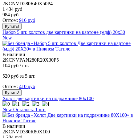
2KCNVD280R40X50P4
1 434 руб
984
руб
Оптом:
916
руб
Набор 5 шт. холстов две картинки на картоне (мдф) 20x30
New
В наличии
2KCNVPAN280R20X30P5
104
руб / шт.
520
руб за 5 шт.
Оптом:
410
руб
Холст две картинки на подрамнике 80x100
New
Осталось: 1 шт.
В наличии
2KCNVD380R80X100
1 204
руб