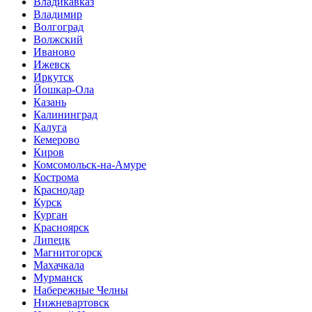
Владикавказ
Владимир
Волгоград
Волжский
Иваново
Ижевск
Иркутск
Йошкар-Ола
Казань
Калининград
Калуга
Кемерово
Киров
Комсомольск-на-Амуре
Кострома
Краснодар
Курск
Курган
Красноярск
Липецк
Магнитогорск
Махачкала
Мурманск
Набережные Челны
Нижневартовск