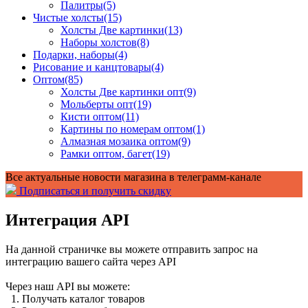
Палитры
(5)
Чистые холсты
(15)
Холсты Две картинки
(13)
Наборы холстов
(8)
Подарки, наборы
(4)
Рисование и канцтовары
(4)
Оптом
(85)
Холсты Две картинки опт
(9)
Мольберты опт
(19)
Кисти оптом
(11)
Картины по номерам оптом
(1)
Алмазная мозаика оптом
(9)
Рамки оптом, багет
(19)
Все актуальные новости магазина в телеграмм-канале
Подписаться и получить скидку
Интеграция API
На данной страничке вы можете отправить запрос на
интеграцию вашего сайта через API
Через наш API вы можете:
1.
Получать каталог товаров