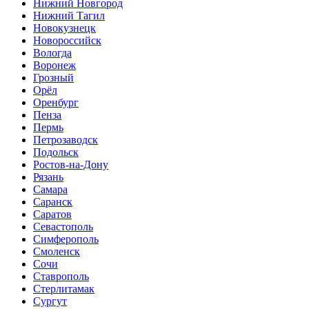
Нижний Новгород
Нижний Тагил
Новокузнецк
Новороссийск
Вологда
Воронеж
Грозный
Орёл
Оренбург
Пенза
Пермь
Петрозаводск
Подольск
Ростов-на-Дону
Рязань
Самара
Саранск
Саратов
Севастополь
Симферополь
Смоленск
Сочи
Ставрополь
Стерлитамак
Сургут