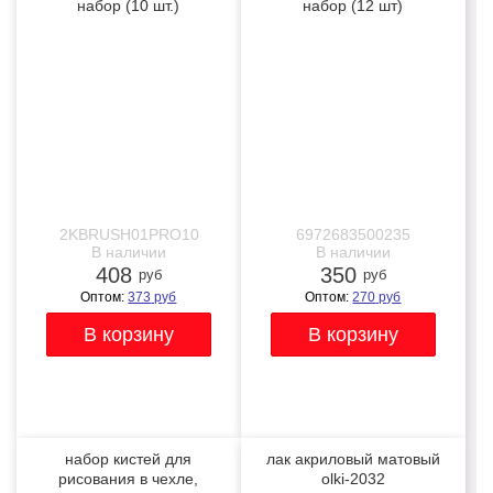
набор (10 шт.)
набор (12 шт)
профессиональные
NEW
NEW
бежевые
2KBRUSH01PRO10
6972683500235
В наличии
В наличии
408
350
руб
руб
Оптом:
373
руб
Оптом:
270
руб
набор кистей для
лак акриловый матовый
рисования в чехле,
olki-2032