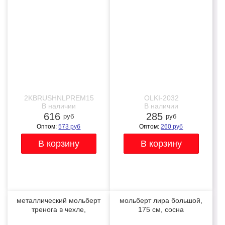
премиум набор (15
NEW
NEW
нейлоновых кистей, 1
мастихин)
2KBRUSHNLPREM15
OLKI-2032
В наличии
В наличии
616
285
руб
руб
Оптом:
573
руб
Оптом:
260
руб
металлический мольберт
мольберт лира большой,
тренога в чехле,
175 см, сосна
телескопический
-28%
NEW