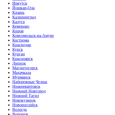
Иркутск
Йошкар-Ола
Казань
Калининград
Калуга
Кемерово
Киров
Комсомольск-на-Амуре
Кострома
Краснодар
Курск
Курган
Красноярск
Липецк
Магнитогорск
Махачкала
Мурманск
Набережные Челны
Нижневартовск
Нижний Новгород
Нижний Тагил
Новокузнецк
Новороссийск
Вологда
Воронеж