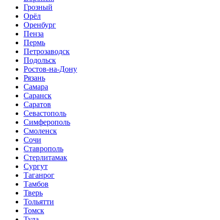
Грозный
Орёл
Оренбург
Пенза
Пермь
Петрозаводск
Подольск
Ростов-на-Дону
Рязань
Самара
Саранск
Саратов
Севастополь
Симферополь
Смоленск
Сочи
Ставрополь
Стерлитамак
Сургут
Таганрог
Тамбов
Тверь
Тольятти
Томск
Тула